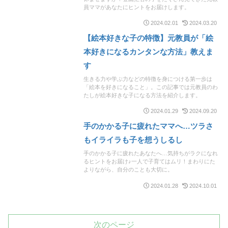
員ママがあなたにヒントをお届けします。
2024.02.01
2024.03.20
【絵本好きな子の特徴】元教員が「絵
本好きになるカンタンな方法」教えま
す
生きる力や学ぶ力などの特徴を身につける第一歩は
「絵本を好きになること」。この記事では元教員のわ
たしが絵本好きな子になる方法を紹介します。
2024.01.29
2024.09.20
手のかかる子に疲れたママへ…ツラさ
もイライラも子を想うしるし
手のかかる子に疲れたあなたへ…気持ちがラクになれ
るヒントをお届け♪一人で子育てはムリ！まわりにた
よりながら、自分のことも大切に。
2024.01.28
2024.10.01
次のページ