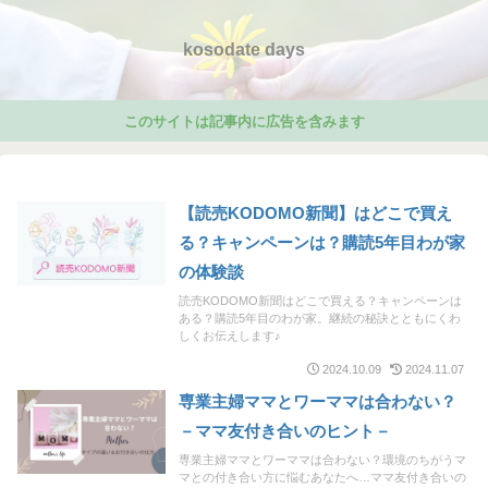
kosodate days
このサイトは記事内に広告を含みます
【読売KODOMO新聞】はどこで買え
る？キャンペーンは？購読5年目わが家
の体験談
読売KODOMO新聞はどこで買える？キャンペーンは
ある？購読5年目のわが家。継続の秘訣とともにくわ
しくお伝えします♪
2024.10.09
2024.11.07
専業主婦ママとワーママは合わない？
－ママ友付き合いのヒント－
専業主婦ママとワーママは合わない？環境のちがうマ
マとの付き合い方に悩むあなたへ…ママ友付き合いの