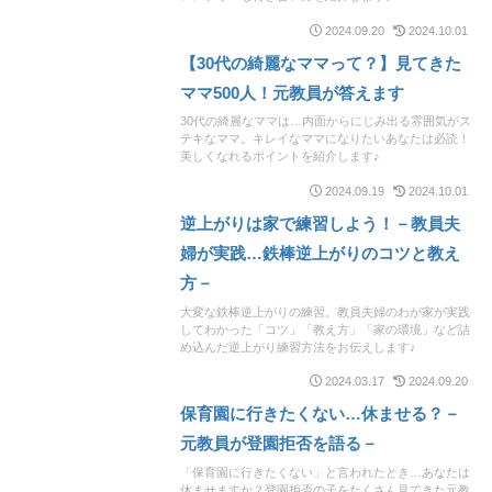
2024.09.20
2024.10.01
【30代の綺麗なママって？】見てきた
ママ500人！元教員が答えます
30代の綺麗なママは…内面からにじみ出る雰囲気がス
テキなママ。キレイなママになりたいあなたは必読！
美しくなれるポイントを紹介します♪
2024.09.19
2024.10.01
逆上がりは家で練習しよう！－教員夫
婦が実践…鉄棒逆上がりのコツと教え
方－
大変な鉄棒逆上がりの練習。教員夫婦のわが家が実践
してわかった「コツ」「教え方」「家の環境」など詰
め込んだ逆上がり練習方法をお伝えします♪
2024.03.17
2024.09.20
保育園に行きたくない…休ませる？－
元教員が登園拒否を語る－
「保育園に行きたくない」と言われたとき…あなたは
休ませますか？登園拒否の子をたくさん見てきた元教